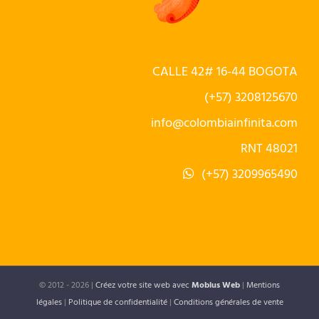
CALLE 42# 16-44 BOGOTA
(+57) 3208125670
info@colombiainfinita.com
RNT 48021
(+57) 3209965490
© 2012 -
2026 |
Créez votre site web avec
Mobius Web
|
Mentions
légales
|
Politique de confidentialité
|
Conditions générales de vente