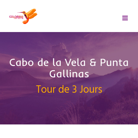
Passer
au
contenu
Cabo de la Vela & Punta
Gallinas
Tour de 3 Jours