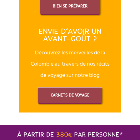
BIEN SE PRÉPARER
ENVIE D’AVOIR UN
AVANT-GOÛT ?
Découvrez les merveilles de la
Colombie au travers de nos récits
de voyage sur notre blog
CARNETS DE VOYAGE
À PARTIR DE
380€
PAR PERSONNE*