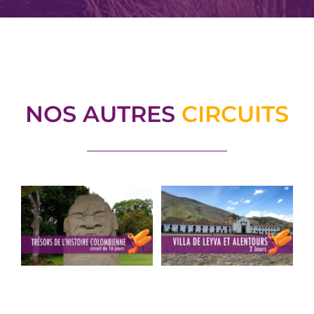
NOS AUTRES
CIRCUITS
Les trésors de
Villa de Leyva
l’Histoire
et alentours
Colombienne