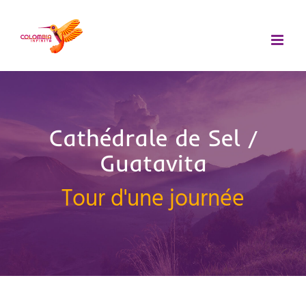
Passer
au
contenu
Cathédrale de Sel /
Guatavita
Tour d'une journée