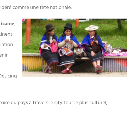
nsidéré comme une fête nationale.
ricaine
,
tinent,
lation
enir
Des cinq
oire du pays à travers le city tour le plus culturel,