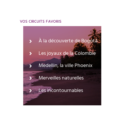
VOS CIRCUITS FAVORIS
À la découverte de Bogotá
Les joyaux de la Colombie
Medellin, la ville Phoenix
Merveilles naturelles
Les incontournables