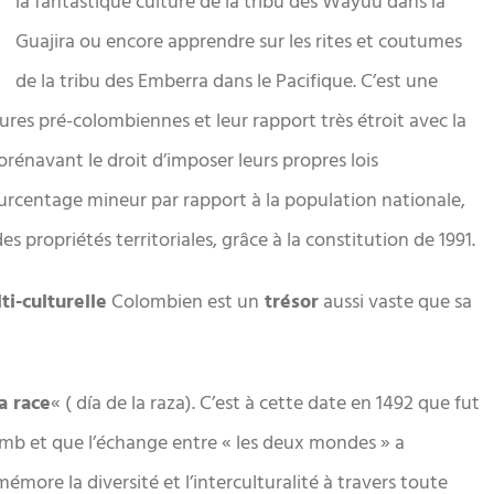
la fantastique culture de la tribu des Wayuu dans la
Guajira ou encore apprendre sur les rites et coutumes
de la tribu des Emberra dans le Pacifique. C’est une
ures pré-colombiennes et leur rapport très étroit avec la
navant le droit d’imposer leurs propres lois
urcentage mineur par rapport à la population nationale,
 propriétés territoriales, grâce à la constitution de 1991.
ti-culturelle
Colombien est un
trésor
aussi vaste que sa
a race
« ( día de la raza). C’est à cette date en 1492 que fut
mb et que l’échange entre « les deux mondes » a
ore la diversité et l’interculturalité à travers toute