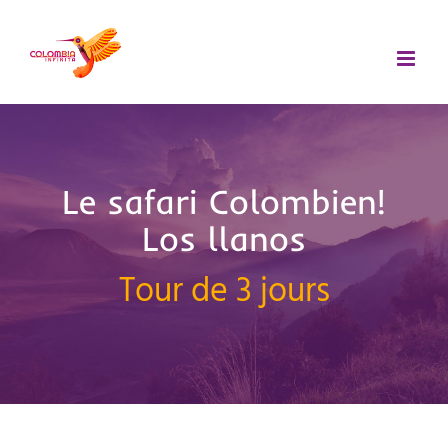
Passer
au
contenu
Le safari Colombien!
Los llanos
Tour de 3 jours