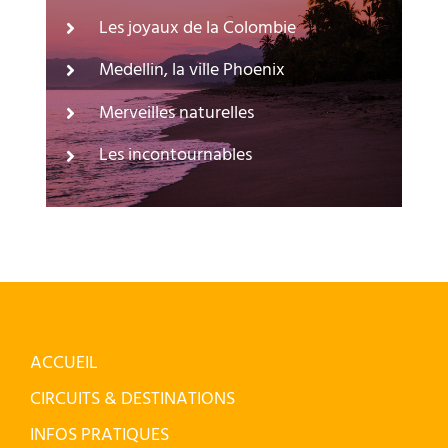
Les joyaux de la Colombie
Medellin, la ville Phoenix
Merveilles naturelles
Les incontournables
ACCUEIL
CIRCUITS & DESTINATIONS
INFOS PRATIQUES