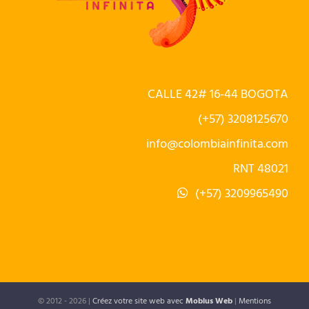
CALLE 42# 16-44 BOGOTA
(+57) 3208125670
info@colombiainfinita.com
RNT 48021
(+57) 3209965490
© 2012 -
2026 |
Créez votre site web avec
Mobius Web
|
Mentions